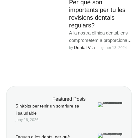
Per què són
importants per tu les
revisions dentals
regulars?
A la nostra clínica dental, ens
comprometem a proporcionar-
te una atenció personalitzada i
Dental Vila
by 
gener 13, 2024
professional en cada revisió.
Featured Posts
5 hàbits per tenir un somriure sa
i saludable
juny 18, 2026
Taques a les dents: per què