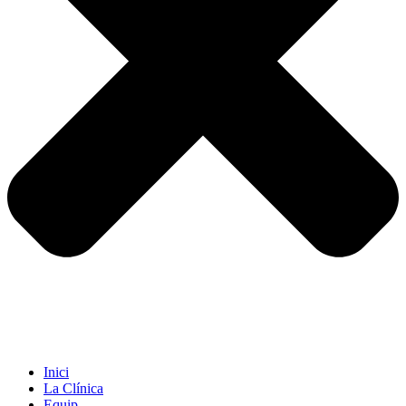
Inici
La Clínica
Equip