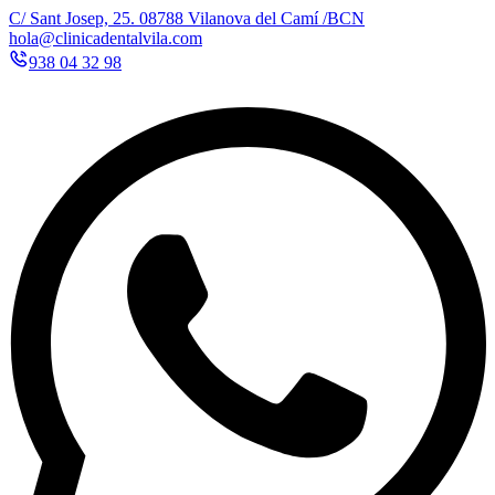
C/ Sant Josep, 25. 08788 Vilanova del Camí /BCN
hola@clinicadentalvila.com
938 04 32 98