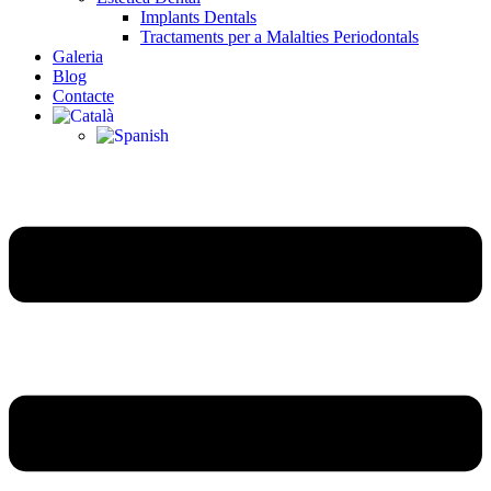
Implants Dentals
Tractaments per a Malalties Periodontals
Galeria
Blog
Contacte