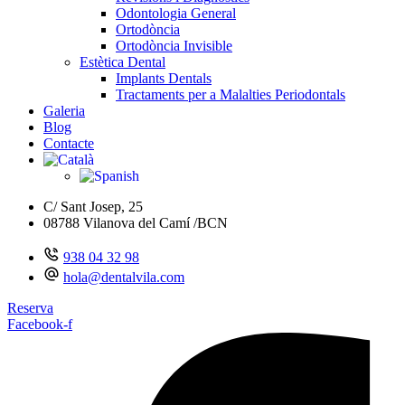
Odontologia General
Ortodòncia
Ortodòncia Invisible
Estètica Dental
Implants Dentals
Tractaments per a Malalties Periodontals
Galeria
Blog
Contacte
C/ Sant Josep, 25
08788 Vilanova del Camí /BCN
938 04 32 98
hola@dentalvila.com
Reserva
Facebook-f