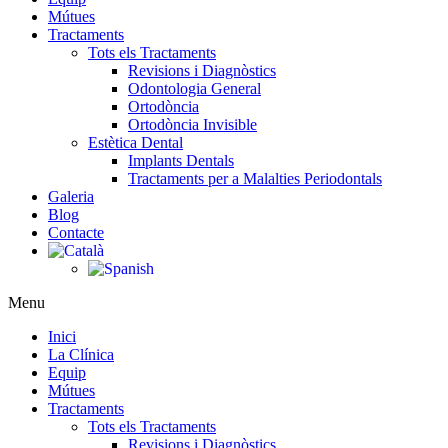
Mútues
Tractaments
Tots els Tractaments
Revisions i Diagnòstics
Odontologia General
Ortodòncia
Ortodòncia Invisible
Estètica Dental
Implants Dentals
Tractaments per a Malalties Periodontals
Galeria
Blog
Contacte
Menu
Inici
La Clínica
Equip
Mútues
Tractaments
Tots els Tractaments
Revisions i Diagnòstics