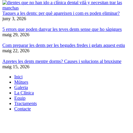
Taques a les dents: per què apareixen i com es poden eliminar?
juny 3, 2026
5 errors que poden danyar les teves dents sense que ho sàpigues
maig 29, 2026
Com preparar les dents per les begudes fredes i gelats aquest estiu
maig 22, 2026
Apretes les dents mentre dorms? Causes i solucions al bruxisme
maig 15, 2026
Inici
Mútues
Galeria
La Clínica
Equip
Tractaments
Contacte