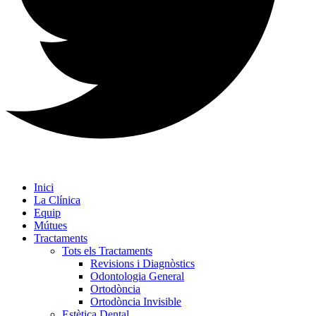
Inici
La Clínica
Equip
Mútues
Tractaments
Tots els Tractaments
Revisions i Diagnòstics
Odontologia General
Ortodòncia
Ortodòncia Invisible
Estètica Dental