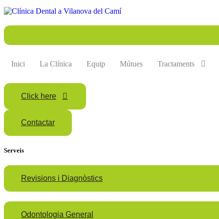
Inici
La Clínica
Equip
Mútues
Tractaments
Click here
Contactar
Serveis
Revisions i Diagnòstics
Odontologia General