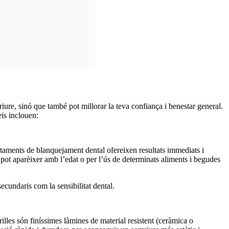
Fa
riure, sinó que també pot millorar la teva confiança i benestar general.
eis inclouen:
actaments de blanquejament dental ofereixen resultats immediats i
 pot aparèixer amb l’edat o per l’ús de determinats aliments i begudes
ecundaris com la sensibilitat dental.
illes són finíssimes làmines de material resistent (ceràmica o