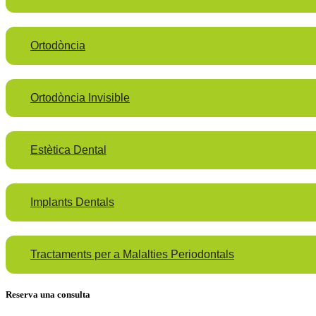
Ortodòncia
Ortodòncia Invisible
Estètica Dental
Implants Dentals
Tractaments per a Malalties Periodontals
Reserva una consulta