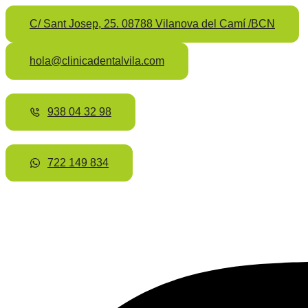
C/ Sant Josep, 25. 08788 Vilanova del Camí /BCN
hola@clinicadentalvila.com
938 04 32 98
722 149 834