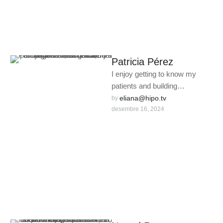
Patricia Pérez
I enjoy getting to know my
patients and building
meaningful relationships. I
eliana@hipo.tv
by 
desembre 16, 2024
understand that each person is
unique …