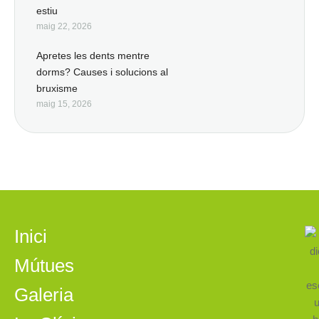
estiu
maig 22, 2026
Apretes les dents mentre
dorms? Causes i solucions al
bruxisme
maig 15, 2026
Inici
Mútues
Galeria