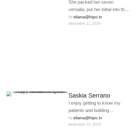
She packed her seven
versalia, put her initial into the
belt and made herself on the
eliana@hipo.tv
by 
desembre 11, 2024
way. When …
Saskia Serrano
I enjoy getting to know my
patients and building
meaningful relationships. I
eliana@hipo.tv
by 
desembre 10, 2024
understand that each person is
unique …