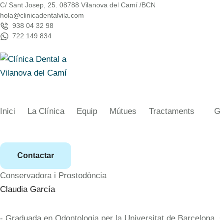
C/ Sant Josep, 25. 08788 Vilanova del Camí /BCN
hola@clinicadentalvila.com
938 04 32 98
722 149 834
Inici
La Clínica
Equip
Mútues
Tractaments
G
Contactar
Conservadora i Prostodòncia
Claudia García
- Graduada en Odontologia per la Universitat de Barcelona.