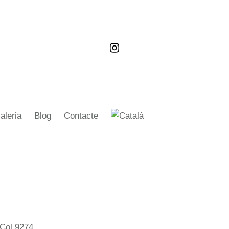
aleria
Blog
Contacte
 Col.9274