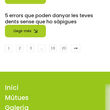
5 errors que poden danyar les teves
dents sense que ho sàpigues
Llegir més
1
2
3
…
19
20
Inici
Mútues
Galeria