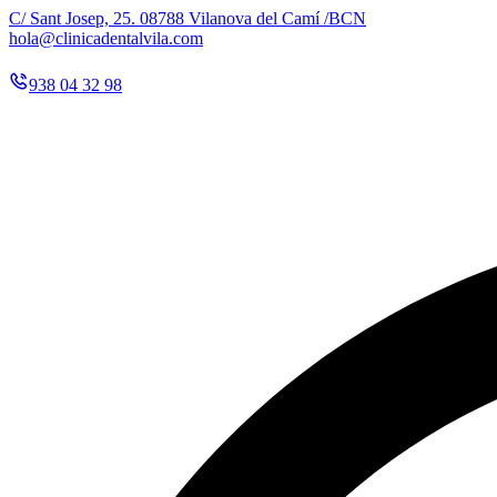
C/ Sant Josep, 25. 08788 Vilanova del Camí /BCN
hola@clinicadentalvila.com
938 04 32 98