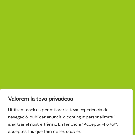
Valorem la teva privadesa
Utilitzem cookies per millorar la teva experiència de
navegació, publicar anuncis o contingut personalitzats i
analitzar el nostre trànsit. En fer clic a "Acceptar-ho tot",
Avis
Política
Política
Clínica
© 2026 - Todos
acceptes l'ús que fem de les cookies.
o
de
de
Dental
los derechos