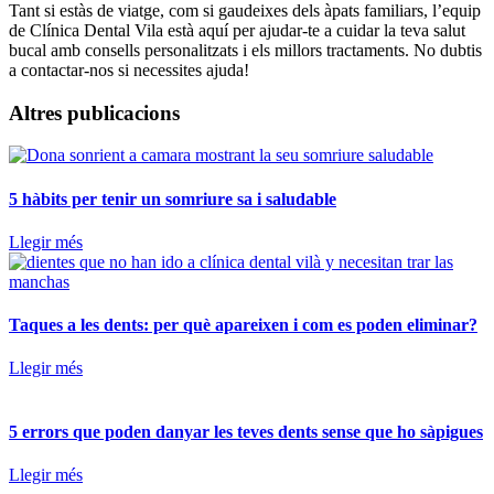
Tant si estàs de viatge, com si gaudeixes dels àpats familiars, l’equip
de Clínica Dental Vila està aquí per ajudar-te a cuidar la teva salut
bucal amb consells personalitzats i els millors tractaments. No dubtis
a contactar-nos si necessites ajuda!
Altres publicacions
5 hàbits per tenir un somriure sa i saludable
Llegir més
Taques a les dents: per què apareixen i com es poden eliminar?
Llegir més
5 errors que poden danyar les teves dents sense que ho sàpigues
Llegir més