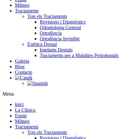
Mútues
Tractaments
Tots els Tractaments
Revisions i Diagnòstics
Odontologia General
Ortodòncia
Ortodòncia Invisible
Estètica Dental
Implants Dentals
Tractaments per a Malalties Periodontals
Galeria
Blog
Contacte
Menu
Inici
La Clínica
Equip
Mútues
Tractaments
Tots els Tractaments
Revisions i Diagnòstics