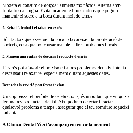
Modera el consum de dolços i aliments molt àcids. Alterna amb
fruita fresca i aigua. Evita picar entre hores dolços que puguin
mantenir el sucre a la boca durant molt de temps.
4. Evita l’alcohol i el tabac en excés
Són factors que assequen la boca i afavoreixen la proliferació de
bacteris, cosa que pot causar mal alè i altres problemes bucals.
5. Mantén una rutina de descans i reducció d’estrès
L’estrès pot afavorir el bruxisme i altres problemes dentals. Intenta
descansar i relaxar-te, especialment durant aquestes dates.
Recorda: la revisió post festes és clau
Un cop passat el període de celebracions, és important que vinguis a
fer una revisió i neteja dental. Així podrem detectar i tractar
qualsevol problema a temps i assegurar que el teu somriure segueixi
radiant.
A Clínica Dental Vila t’acompanyem en cada moment