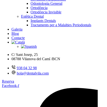
Odontologia General
Ortodòncia
Ortodòncia Invisible
Estètica Dental
Implants Dentals
Tractaments per a Malalties Periodontals
Galeria
Blog
Contacte
C/ Sant Josep, 25
08788 Vilanova del Camí /BCN
938 04 32 98
hola@dentalvila.com
Reserva
Facebook-f