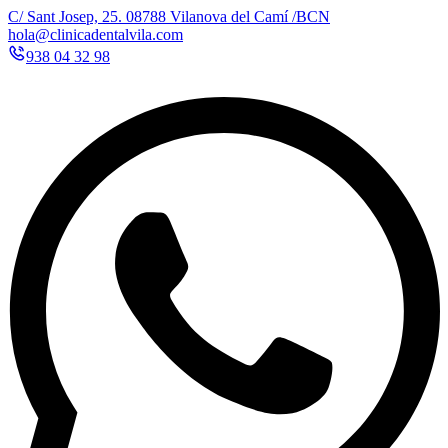
C/ Sant Josep, 25. 08788 Vilanova del Camí /BCN
hola@clinicadentalvila.com
938 04 32 98