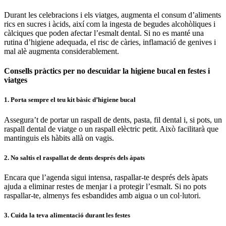
Durant les celebracions i els viatges, augmenta el consum d’aliments
rics en sucres i àcids, així com la ingesta de begudes alcohòliques i
càlciques que poden afectar l’esmalt dental. Si no es manté una
rutina d’higiene adequada, el risc de càries, inflamació de genives i
mal alè augmenta considerablement.
Consells pràctics per no descuidar la higiene bucal en festes i
viatges
1. Porta sempre el teu kit bàsic d’higiene bucal
Assegura’t de portar un raspall de dents, pasta, fil dental i, si pots, un
raspall dental de viatge o un raspall elèctric petit. Això facilitarà que
mantinguis els hàbits allà on vagis.
2. No saltis el raspallat de dents després dels àpats
Encara que l’agenda sigui intensa, raspallar-te després dels àpats
ajuda a eliminar restes de menjar i a protegir l’esmalt. Si no pots
raspallar-te, almenys fes esbandides amb aigua o un col·lutori.
3. Cuida la teva alimentació durant les festes