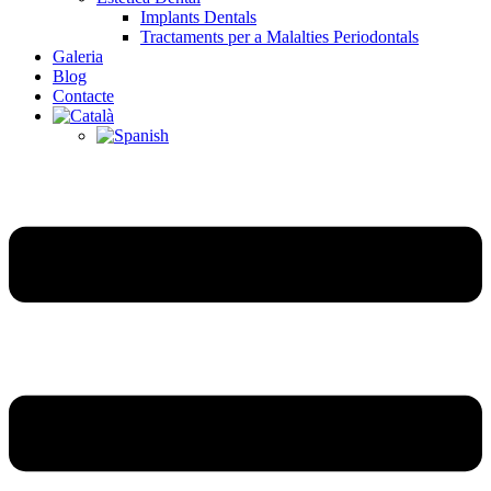
Implants Dentals
Tractaments per a Malalties Periodontals
Galeria
Blog
Contacte