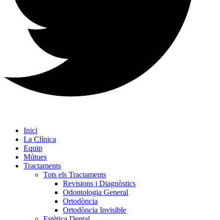
Inici
La Clínica
Equip
Mútues
Tractaments
Tots els Tractaments
Revisions i Diagnòstics
Odontologia General
Ortodòncia
Ortodòncia Invisible
Estètica Dental