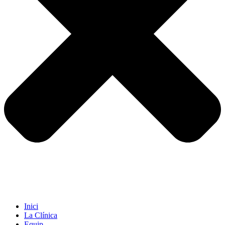
Inici
La Clínica
Equip