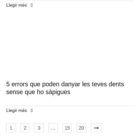
Llegir més
5 errors que poden danyar les teves dents
sense que ho sàpigues
Llegir més
1
2
3
…
19
20