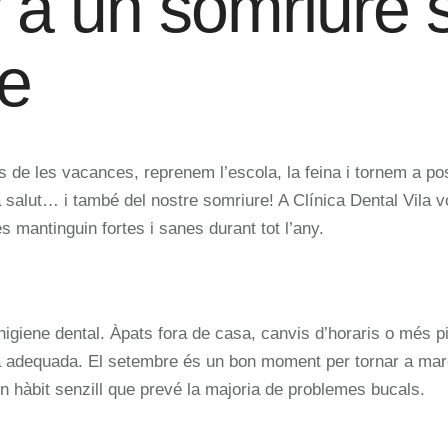
 a un somriure 
e
les vacances, reprenem l’escola, la feina i tornem a posa
ra salut… i també del nostre somriure! A Clínica Dental Vil
s mantinguin fortes i sanes durant tot l’any.
higiene dental. Àpats fora de casa, canvis d’horaris o més p
 adequada. El setembre és un bon moment per tornar a marcar
n hàbit senzill que prevé la majoria de problemes bucals.