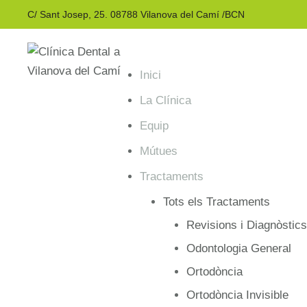
C/ Sant Josep, 25. 08788 Vilanova del Camí /BCN
Inici
La Clínica
Equip
Mútues
Tractaments
Tots els Tractaments
Revisions i Diagnòstics
Odontologia General
Ortodòncia
Ortodòncia Invisible