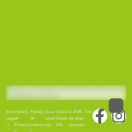
Avís
Política
Política
Acce
Clínica
© 2026 - Tots
Lega
de
de
ssibili
Dental
els drets
l /
Privacita
Cookies
tat /
Vilà
reservats
t /
/