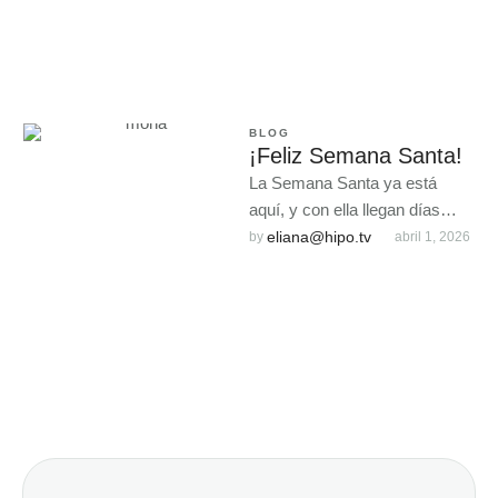
BLOG
¡Feliz Semana Santa!
La Semana Santa ya está
aquí, y con ella llegan días
para disfrutar en familia, con
eliana@hipo.tv
by 
abril 1, 2026
amigos y, …