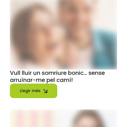
Vull lluir un somriure bonic… sense
arruïnar-me pel camí!
Llegir més