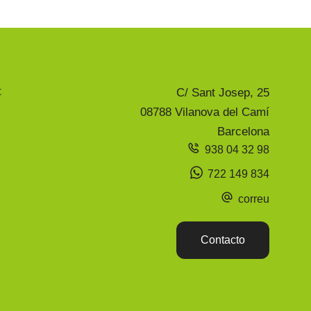
t
C/ Sant Josep, 25
08788 Vilanova del Camí
Barcelona
938 04 32 98
n
722 149 834
correu
Contacto