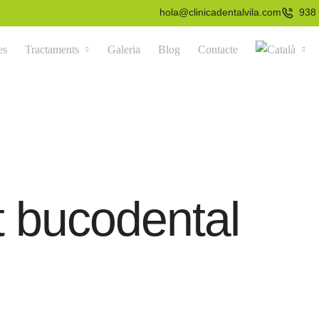
hola@clinicadentalvila.com
938 
es
Tractaments
Galeria
Blog
Contacte
t bucodental