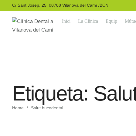
C/ Sant Josep, 25. 08788 Vilanova del Camí /BCN
Inici
La Clínica
Equip
Mútu
Etiqueta:
Salu
Home
/
Salut bucodental