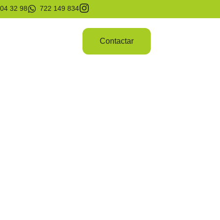
04 32 98
722 149 834
Contactar