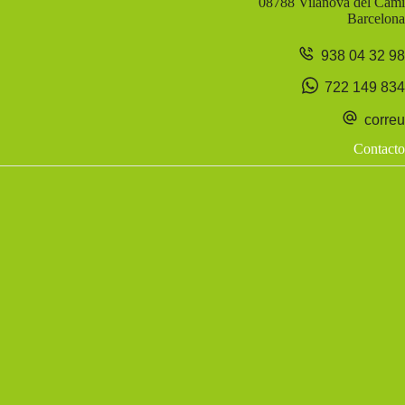
08788 Vilanova del Camí
Barcelona
938 04 32 98
722 149 834
correu
Contacto