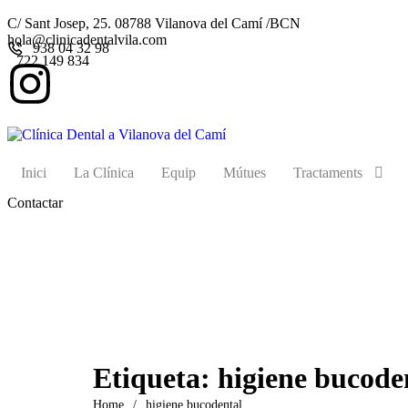
C/ Sant Josep, 25. 08788 Vilanova del Camí /BCN
hola@clinicadentalvila.com
938 04 32 98
722 149 834
Inici
La Clínica
Equip
Mútues
Tractaments
Contactar
Etiqueta:
higiene bucode
Home
/
higiene bucodental