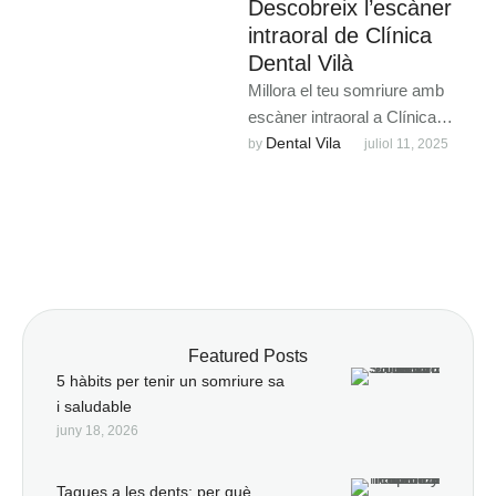
Descobreix l’escàner
intraoral de Clínica
Dental Vilà
Millora el teu somriure amb
escàner intraoral a Clínica
Dental Vila. Més precisió,
Dental Vila
by 
juliol 11, 2025
comoditat i diagnòstic digital
avançat.
Featured Posts
5 hàbits per tenir un somriure sa
i saludable
juny 18, 2026
Taques a les dents: per què