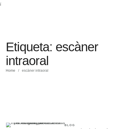
Etiqueta:
escàner
intraoral
Home
/
escàner intraoral
BLOG