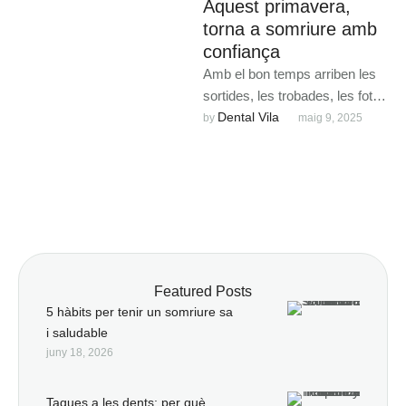
Aquest primavera,
torna a somriure amb
confiança
Amb el bon temps arriben les
sortides, les trobades, les fotos
i els somriures espontanis. Ara
Dental Vila
by 
maig 9, 2025
que comencem …
Featured Posts
5 hàbits per tenir un somriure sa
i saludable
juny 18, 2026
Taques a les dents: per què