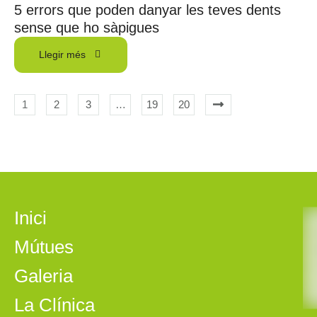
5 errors que poden danyar les teves dents
sense que ho sàpigues
Llegir més
1
2
3
…
19
20
Inici
Mútues
Galeria
La Clínica